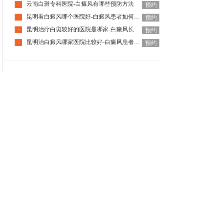
云南白斑专科医院-白癜风有哪些预防方法
·
预约
昆明看白癜风哪个医院好-白癜风患者如何应对春季过敏
·
预约
昆明治疗白斑较好的医院是哪家-白癜风长期不治有何后果
·
预约
昆明治白癜风哪家医院比较好-白癜风患者需要补充微量元素吗
·
预约