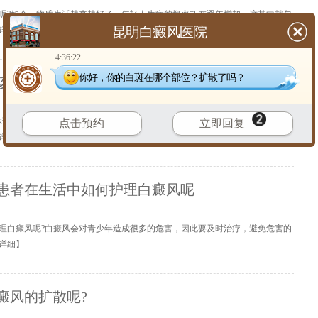
呢?如今，物质生活越来越好了，年轻人生病的概率却在逐年增加，这其中就包
昆明白癜风医院
详细
】
4:36:22
你好，你的白斑在哪个部位？扩散了吗？
该怎么办呢?
本该在校园茁壮成长，但是白癜风的出现不仅让他们学习上受到干扰，甚至还会
点击预约
立即回复
详细
】
患者在生活中如何护理白癜风呢
理白癜风呢?白癜风会对青少年造成很多的危害，因此要及时治疗，避免危害的
详细
】
癜风的扩散呢?