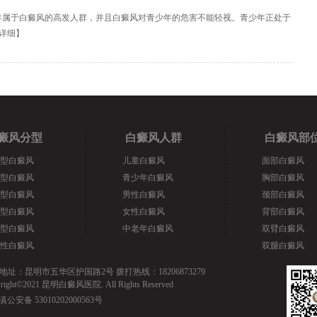
年属于白癜风的高发人群，并且白癜风对青少年的危害不能轻视。青少年正处于
详细
】
癜风分型
白癜风人群
白癜风部
型白癜风
儿童白癜风
面部白癜风
型白癜风
青少年白癜风
胸部白癜风
型白癜风
男性白癜风
颈部白癜风
型白癜风
女性白癜风
背部白癜风
型白癜风
中老年白癜风
双臂白癜风
性白癜风
双腿白癜风
地址：昆明市五华区护国路2号 拨打热线：18206873279
yright©2021 昆明白癜风医院. All Rights Reserved
滇公安备 53010202000563号