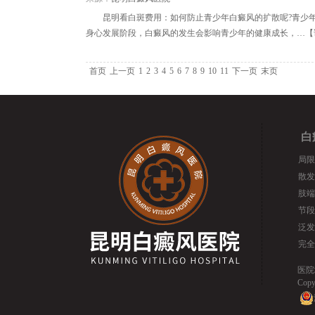
昆明看白斑费用：如何防止青少年白癜风的扩散呢?青少
身心发展阶段，白癜风的发生会影响青少年的健康成长，…【
首页
上一页
1
2
3
4
5
6
7
8
9
10
11
下一页
末页
白
局限
散发
肢端
节段
泛发
完全
医院
Cop