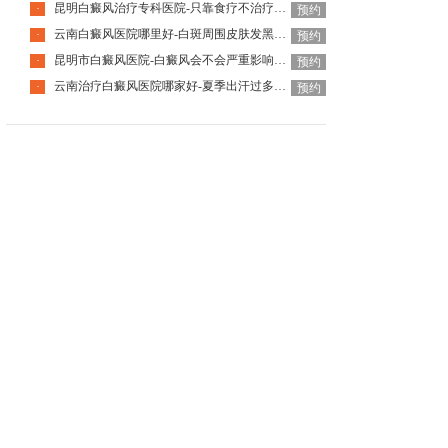
昆明白癜风治疗专科医院-只靠食疗不治疗能让白癜风慢慢恢复吗
·
预约
云南白癜风医院哪里好-白斑周围皮肤发黑是好转还是刺激反应
·
预约
昆明市白癜风医院-白癜风会不会严重影响患者身心健康呢
·
预约
云南治疗白癜风医院哪家好-夏季出汗过多会刺激白癜风扩散吗
·
预约