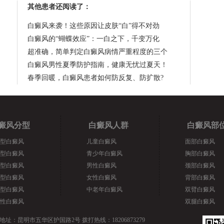
其他患者还阅读了：
白癜风来袭！这些原因让皮肤“白”得不对劲
白癜风的“蝴蝶效应”：一白之下，千变万化
超准确，简单判定白癜风病情严重程度的三个
白癜风男性夏季防护指南，健康无忧过夏天！
春季回暖，白癜风患者如何防反复、防扩散?
癜风分型
白癜风人群
白癜风部
型白癜风
儿童白癜风
面部白癜风
型白癜风
青少年白癜风
胸部白癜风
型白癜风
男性白癜风
颈部白癜风
型白癜风
女性白癜风
背部白癜风
型白癜风
中老年白癜风
双臂白癜风
性白癜风
双腿白癜风
地址：昆明市五华区护国路2号 拨打热线：18206873279