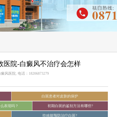
效医院-白癜风不治疗会怎样
风医院, 电话：18206873279
白斑患者对皮肤的保护
什么表现吗？
初期白斑的鉴别方法有哪些?
吃啥能预防治疗白斑?