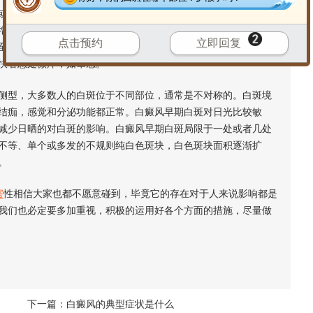
或不规定形也有起病时为点状减色斑境界多显然；有的边缘绕以
增殖后者可添加、扩展并彼此交融成岛屿状白斑处除色素脱失外
点击预约
立即回复
至完全变白亦有毛发历久不变者。医生强调在白癜风早期，白癜
快者患处微痒，如窜感。
侧型，大多数人的白斑位于不同部位，通常是不对称的。白斑境
结痂，感觉和分泌功能都正常。白癜风早期白斑对日光比较敏
减少日晒的对白斑的影响。白癜风早期白斑局限于一处或者几处
不等、单个或多发的不规则纯白色斑块，白色斑块面积逐渐扩
。
害
性相信大家也都不愿意碰到，毕竟它的存在对于人来说影响都是
我们也必定要多加重视，积极的运用好各个方面的措施，尽量做
下一篇：
白癜风的典型症状是什么