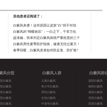
其他患者还阅读了：
白癜风来袭！这些原因让皮肤“白”得不对劲
白癜风的“蝴蝶效应”：一白之下，千变万化
超准确，简单判定白癜风病情严重程度的三个
白癜风男性夏季防护指南，健康无忧过夏天！
春季回暖，白癜风患者如何防反复、防扩散?
癜风分型
白癜风人群
白癜风部
型白癜风
儿童白癜风
面部白癜风
型白癜风
青少年白癜风
胸部白癜风
型白癜风
男性白癜风
颈部白癜风
型白癜风
女性白癜风
背部白癜风
型白癜风
中老年白癜风
双臂白癜风