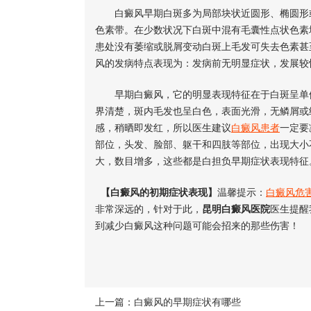
白癜风早期白斑多为局部块状近圆形、椭圆形
色素带。在少数状况下白斑中混有毛囊性点状色素
患处没有萎缩或脱屑变动白斑上毛发可失去色素甚
风的发病特点表现为：发病前无明显症状，发展较
早期白癜风，它的明显表现特征在于白斑呈单
界清楚，斑内毛发也呈白色，表面光滑，无鳞屑或
感，稍晒即发红，所以医生建议
白癜风患者
一定要
部位，头发、脸部、躯干和四肢等部位，出现大小
大，数目增多，这些都是白担负早期症状表现特征
【白癜风的初期症状表现】
温馨提示：
白癜风危
非常深远的，针对于此，
昆明白癜风医院
医生提醒
到减少白癜风这种问题可能会招来的那些伤害！
上一篇：
白癜风的早期症状有哪些