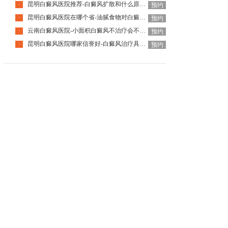
昆明白癜风医院推荐-白癜风扩散和什么原因有关
·
预约
昆明白癜风医院在哪个省-油腻食物对白癜风患者有什么影响呢
·
预约
云南白癜风医院-小面积白癜风不治疗会不会好
·
预约
昆明白癜风医院哪家信誉好-白癜风治疗具体需要多少钱呢
·
预约