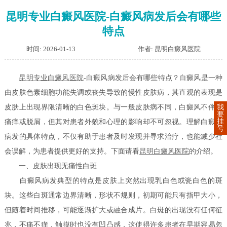
昆明专业白癜风医院-白癜风病发后会有哪些
特点
时间: 2026-01-13
作者: 昆明白癜风医院
昆明专业白癜风医院
-白癜风病发后会有哪些特点？白癜风是一种
由皮肤色素细胞功能失调或丧失导致的慢性皮肤病，其直观的表现是
我
皮肤上出现界限清晰的白色斑块。与一般皮肤病不同，白癜风不伴随
要
挂
痛痒或脱屑，但其对患者外貌和心理的影响却不可忽视。理解白癜风
号
病发的具体特点，不仅有助于患者及时发现并寻求治疗，也能减少社
会误解，为患者提供更好的支持。下面请看
昆明白癜风医院
的介绍。
一、皮肤出现无痛性白斑
白癜风病发典型的特点是皮肤上突然出现乳白色或瓷白色的斑
块。这些白斑通常边界清晰，形状不规则，初期可能只有指甲大小，
但随着时间推移，可能逐渐扩大或融合成片。白斑的出现没有任何征
兆，不痛不痒，触摸时也没有凹凸感，这使得许多患者在早期容易忽