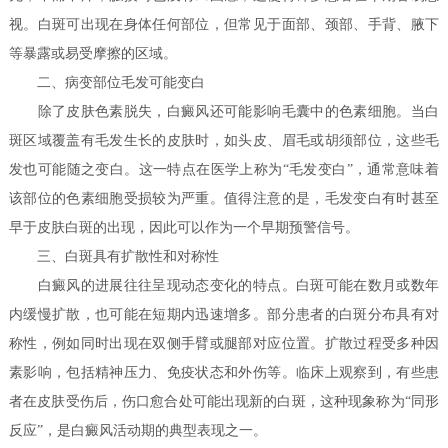
视。白斑可出现在身体任何部位，但常见于面部、颈部、手背、腋下
等暴露或易受摩擦的区域。
二、病变部位毛发可能变白
除了皮肤色素脱失，白癜风还可能影响毛囊中的色素细胞。当白
斑区域覆盖有毛发生长的皮肤时，如头皮、眉毛或胡须部位，这些毛
发也可能随之变白。这一特点在医学上称为“毛发变白”，通常意味着
该部位的色素细胞受损较为严重。值得注意的是，毛发变白有时甚至
早于皮肤白斑的出现，因此可以作为一个早期预警信号。
三、白斑具有扩散性和对称性
白癜风的进展往往呈现动态变化的特点。白斑可能在数月或数年
内缓慢扩散，也可能在短期内迅速增多。部分患者的白斑分布具有对
称性，例如同时出现在双侧手臂或腿部对应位置。扩散过程受多种因
素影响，包括精神压力、免疫状态和外伤等。临床上观察到，有些患
者在皮肤受伤后，伤口愈合处可能出现新的白斑，这种现象称为“同形
反应”，是白癜风活动期的典型表现之一。