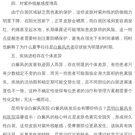
四、对紫外线敏感度增高
由于白斑区域缺乏黑色素的保护，这些皮肤对紫外线的防御能力
明显下降。在阳光照射下，正常皮肤会晒黑，而白斑区域则更容易发
红、灼痛甚至起水泡，长期暴露还可能增加患皮肤癌的风险。这一特
点提醒患者需要特别注重防晒保护，避免在强光下长时间暴晒，同时
也解释了为什么夏季往往是
白癜风患者
症状较为明显的时期。
五、疾病进程存在个体差异
白癜风的发展轨迹因人而异，存在明显的个体差异。有些患者只
有少数稳定不变的白斑，而另一些患者可能面临全身大面积的色素脱
失。疾病的活动期和稳定期可能交替出现，且不同部位的白斑进展速
度也不一致。这种不确定性使得每位患者的治疗和管理方案都需要个
性化定制，无法一概而论。
昆明专业白癜风医院-白癜风病发后会有哪些特点？
昆明白癜风专
科医院
温馨提示：白癜风的核心特点是皮肤色素完全脱失，形成持久
性白斑。这些皮损对紫外线敏感，受摩擦部位更易发生。该病具有病
程迁延、反复发作的特性。尽管治疗过程较长，但通过科学方法可以