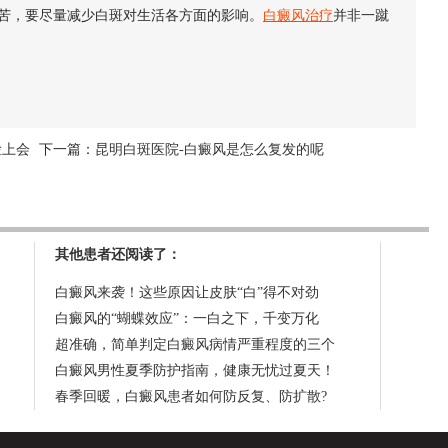
苦，要尽量减少白斑对生活各方面的影响。
白癜风治疗
并非一蹴
脸上会
下一篇：
昆明白斑医院-白癜风是怎么复发的呢
其他患者还阅读了：
白癜风来袭！这些原因让皮肤“白”得不对劲
白癜风的“蝴蝶效应”：一白之下，千变万化
超准确，简单判定白癜风病情严重程度的三个
白癜风男性夏季防护指南，健康无忧过夏天！
春季回暖，白癜风患者如何防反复、防扩散?