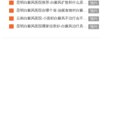
昆明白癜风医院推荐-白癜风扩散和什么原因有关
·
预约
昆明白癜风医院在哪个省-油腻食物对白癜风患者有什么影响呢
·
预约
云南白癜风医院-小面积白癜风不治疗会不会好
·
预约
昆明白癜风医院哪家信誉好-白癜风治疗具体需要多少钱呢
·
预约