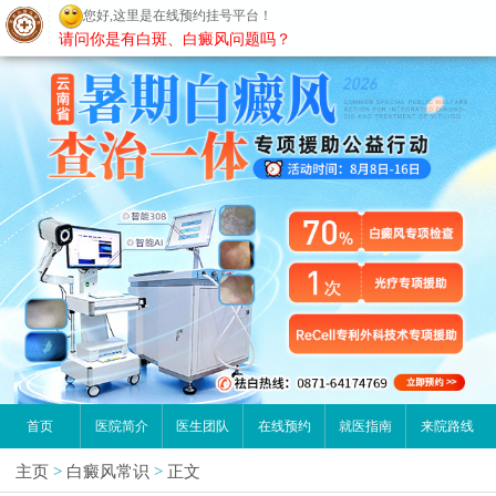
您好,这里是在线预约挂号平台！
昆明白癜风医院
请问你是有白斑、白癜风问题吗？
首页
医院简介
医生团队
在线预约
就医指南
来院路线
主页
>
白癜风常识
>
正文