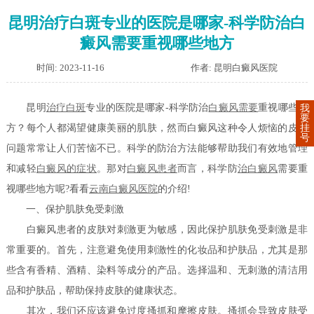
昆明治疗白斑专业的医院是哪家-科学防治白
癜风需要重视哪些地方
时间: 2023-11-16
作者: 昆明白癜风医院
昆明
治疗白斑
专业的医院是哪家-科学防治
白癜风需要
重视哪些地
我
要
挂
方？每个人都渴望健康美丽的肌肤，然而白癜风这种令人烦恼的皮肤
号
问题常常让人们苦恼不已。科学的防治方法能够帮助我们有效地管理
和减轻
白癜风的症状
。那对
白癜风患者
而言，科学防
治白癜风
需要重
视哪些地方呢?看看
云南白癜风医院
的介绍!
一、保护肌肤免受刺激
白癜风患者的皮肤对刺激更为敏感，因此保护肌肤免受刺激是非
常重要的。首先，注意避免使用刺激性的化妆品和护肤品，尤其是那
些含有香精、酒精、染料等成分的产品。选择温和、无刺激的清洁用
品和护肤品，帮助保持皮肤的健康状态。
其次，我们还应该避免过度搔抓和摩擦皮肤。搔抓会导致皮肤受