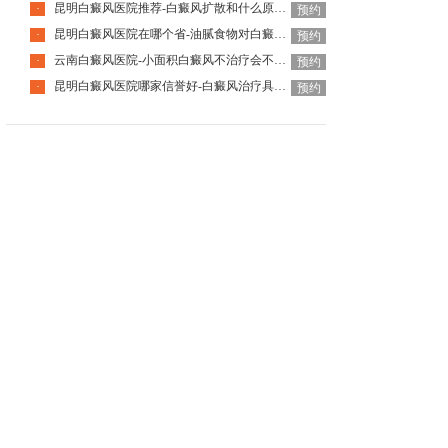
昆明白癜风医院推荐-白癜风扩散和什么原因有关
·
预约
昆明白癜风医院在哪个省-油腻食物对白癜风患者有什么影响呢
·
预约
云南白癜风医院-小面积白癜风不治疗会不会好
·
预约
昆明白癜风医院哪家信誉好-白癜风治疗具体需要多少钱呢
·
预约