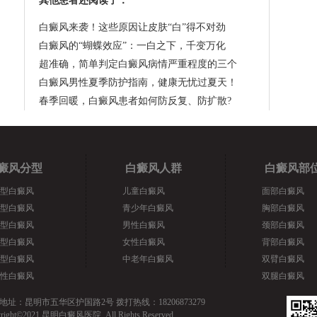
其他患者还阅读了：
白癜风来袭！这些原因让皮肤“白”得不对劲
白癜风的“蝴蝶效应”：一白之下，千变万化
超准确，简单判定白癜风病情严重程度的三个
白癜风男性夏季防护指南，健康无忧过夏天！
春季回暖，白癜风患者如何防反复、防扩散?
癜风分型
白癜风人群
白癜风部
型白癜风
儿童白癜风
面部白癜风
型白癜风
青少年白癜风
胸部白癜风
型白癜风
男性白癜风
颈部白癜风
型白癜风
女性白癜风
背部白癜风
型白癜风
中老年白癜风
双臂白癜风
性白癜风
双腿白癜风
地址：昆明市五华区护国路2号 拨打热线：18206873279
yright©2021 昆明白癜风医院. All Rights Reserved