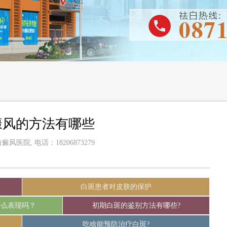
癜风的方法有哪些
风医院, 电话：18206873279
白斑患者对皮肤的保护
什么表现吗？
初期白斑的鉴别方法有哪些?
吃啥能预防治疗白斑?