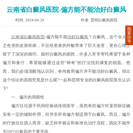
云南省白癜风医院-偏方能不能治好白癜风
时间: 2024-06-29
作者: 昆明白癜风医院
我
要
云南省白癜风医院
-偏方能不能
治好白癜风
？白癜风，这个令人闻
挂
号
之色变的皮肤疾病，不仅给患者的外貌带来了巨大改变，更在心理上
留下了深深的烙印。面对白癜风的困扰，许多人常常寄托希望于各种
偏方和食疗，希望能够通过这些“神奇”的疗法找到康复的钥匙。然
而，我们必须清醒地认识到，单纯食用偏方并不能治好白癜风，得出
这个结论的原因究竟是什么呢?一起和昆明专业的白癜风医院医生认识
下!
一、偏方的局限性
偏方往往源于民间经验或传统医学，虽然有些偏方对某些病症确
实有一定的辅助作用，但并非所有偏方都适用于白癜风。而且，偏方
的疗效往往因人而异，缺乏科学验证和标准化治疗流程，因此不能作
为
治疗白癜风
的主要手段。