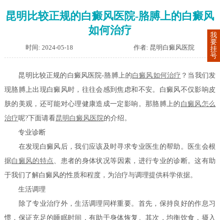
昆明比较正规的白癜风医院-胳膊上的白癜风
如何治疗
我
要
时间: 2024-05-18
作者: 昆明白癜风医院
挂
号
昆明比较正规的白癜风医院-胳膊上的
白癜风如何治疗
？当我们发
现胳膊上出现白癜风时，往往会感到焦虑和不安。白癜风不仅影响皮
肤的美观，还可能对心理健康造成一定影响。那胳膊上的
白癜风怎么
治疗
呢?下面请看
昆明白癜风医院
的介绍。
专业诊断
在发现白癜风后，我们应该及时寻求专业医生的帮助。医生会根
据
白癜风的特点
、患者的身体状况等因素，进行专业的诊断。这有助
于我们了解白癜风的性质和程度，为治疗与调理提供科学依据。
生活调理
除了专业治疗外，生活调理同样重要。首先，保持良好的作息习
惯，保证充足的睡眠时间，有助于身体恢复。其次，均衡饮食，摄入